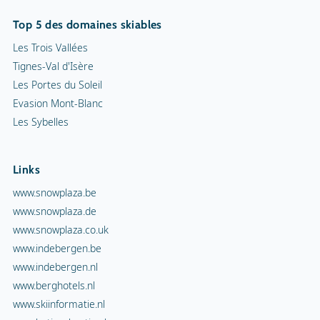
Top 5 des domaines skiables
Les Trois Vallées
Tignes-Val d'Isère
Les Portes du Soleil
Evasion Mont-Blanc
Les Sybelles
Links
www.snowplaza.be
www.snowplaza.de
www.snowplaza.co.uk
www.indebergen.be
www.indebergen.nl
www.berghotels.nl
www.skiinformatie.nl