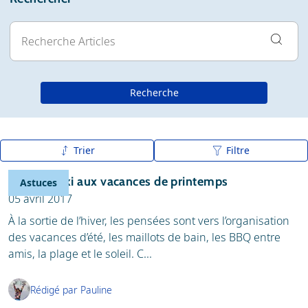
Recherche
Trier
Filtre
Date de publication (nouveau - ancien)
Partir au ski aux vacances de printemps
Astuces
Date de publication (ancienne - nouvelle)
05 avril 2017
De A à Z
À la sortie de l’hiver, les pensées sont vers l’organisation
des vacances d’été, les maillots de bain, les BBQ entre
Z à A
amis, la plage et le soleil. C...
Rédigé par Pauline