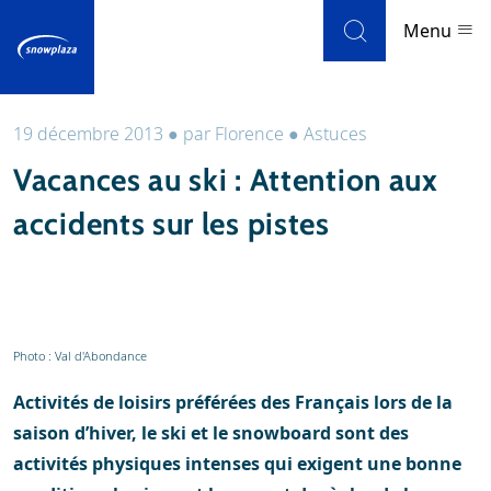
Skip to navigation
Skip to main content
Menu
19 décembre 2013
●
par
Florence
●
Astuces
Stations de ski
Vacances au ski : Attention aux
Météo et enneigement
accidents sur les pistes
Blog
Newsletter
Photo : Val d'Abondance
Avis
Activités de loisirs préférées des Français lors de la
saison d’hiver, le ski et le snowboard sont des
activités physiques intenses qui exigent une bonne