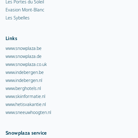
Les Portes du Soleil
Evasion Mont-Blanc
Les Sybelles
Links
www.snowplaza.be
www.snowplaza.de
www.snowplaza.co.uk
www.indebergen.be
www.indebergen.nl
www.berghotels.nl
www.skiinformatie.nl
www.hetisvakantie.nl
www.sneeuwhoogten.nl
Snowplaza service