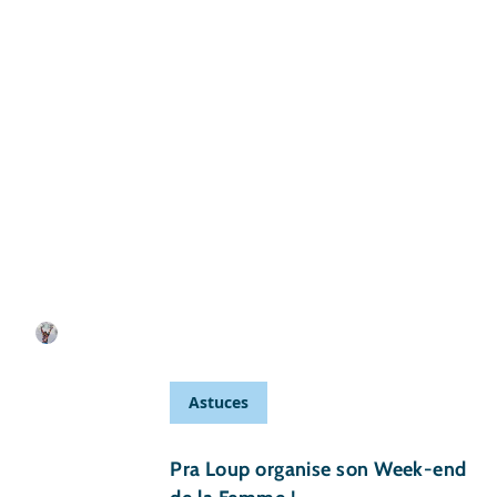
05 avril 2017
Partir au ski aux vacances de printemps
Rédigé par Pauline
Astuces
21 février 2017
Pra Loup organise son Week-end