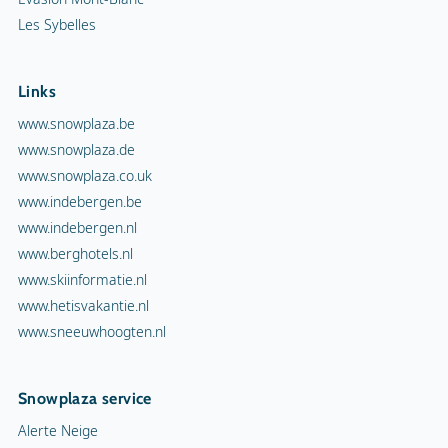
Les Sybelles
Links
www.snowplaza.be
www.snowplaza.de
www.snowplaza.co.uk
www.indebergen.be
www.indebergen.nl
www.berghotels.nl
www.skiinformatie.nl
www.hetisvakantie.nl
www.sneeuwhoogten.nl
Snowplaza service
Alerte Neige