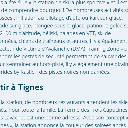
s a été élue « la station de ski la plus sportive » et il est
e de comprendre pourquoi ! De nombreuses activités s
sées : initiation au pilotage d’auto ou kart sur glace,
ade sur glace, plongée sous la glace, patinoire gelée s
 2100 m d’altitude, héliski, balades en VTT, ski de
nnées, chiens de traîneaux et autres. Il y a égalemen
ecteur de Victime d'Avalanche (D.V.A) Training Zone » 
ndre les gestes de sécurité permettant de sauver des 
ur s’entraîner au hors-piste, il y a également une dizai
rides by Kästle", des pistes noires non damées.
tir à Tignes
la station, de nombreux restaurants attendent les skie
és. Pour toute la famile, La Ferme des Trois Capucines
s Lavachet est une bonne adresse. Avec son concept «
gnes », la station annonce la couleur des soirées après-s