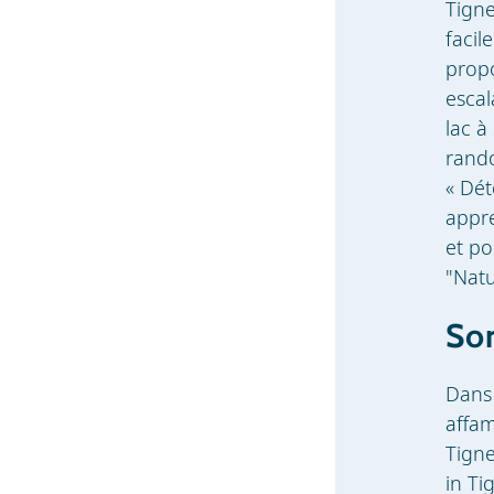
Tigne
facil
propo
escal
lac à
rando
« Dét
appre
et po
"Natu
Sor
Dans 
affam
Tigne
in Ti