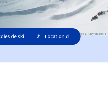
© OT Tignes / AndyParant.com
coles de ski
Location de ski