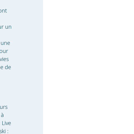
ont
ur un
t une
pour
vies
ne de
urs
 à
 Live
ki :