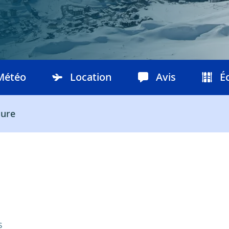
Météo
Location
Avis
É
ure
s