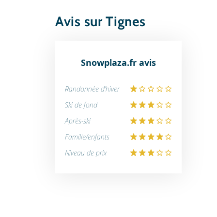
Avis sur Tignes
Snowplaza.fr avis
Randonnée d'hiver
Ski de fond
Après-ski
Famille/enfants
Niveau de prix