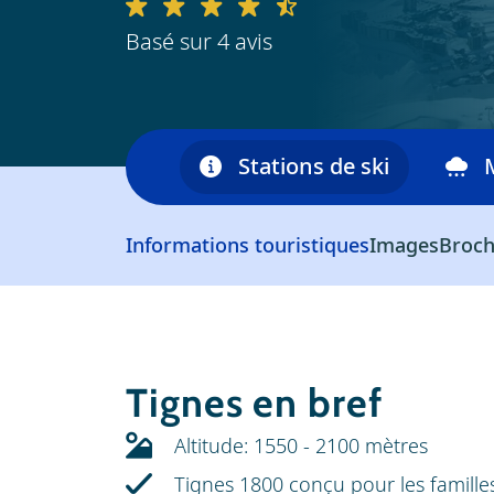
Basé sur 4 avis
maine skiable
Stations de ski
Informations touristiques
Images
Broch
Tignes en bref
Altitude: 1550 - 2100 mètres
Tignes 1800 conçu pour les famille