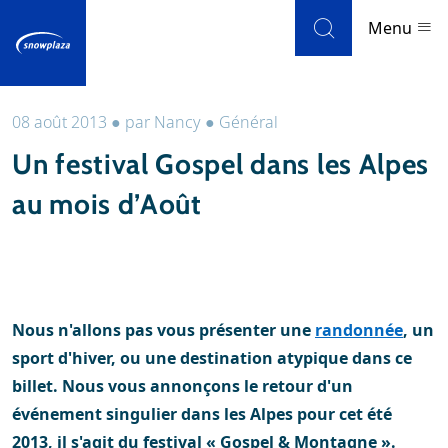
Skip to navigation
Skip to main content
Menu
08 août 2013
●
par
Nancy
●
Général
Stations de ski
Un festival Gospel dans les Alpes
Météo et enneigement
au mois d’Août
Blog
Newsletter
Nous n'allons pas vous présenter une
randonnée
, un
Avis
sport d'hiver, ou une destination atypique dans ce
billet. Nous vous annonçons le retour d'un
événement singulier dans les Alpes pour cet été
2013, il s'agit du festival « Gospel & Montagne ».