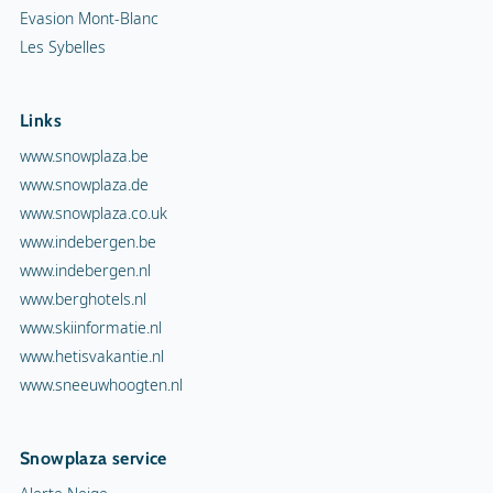
Evasion Mont-Blanc
Les Sybelles
Links
www.snowplaza.be
www.snowplaza.de
www.snowplaza.co.uk
www.indebergen.be
www.indebergen.nl
www.berghotels.nl
www.skiinformatie.nl
www.hetisvakantie.nl
www.sneeuwhoogten.nl
Snowplaza service