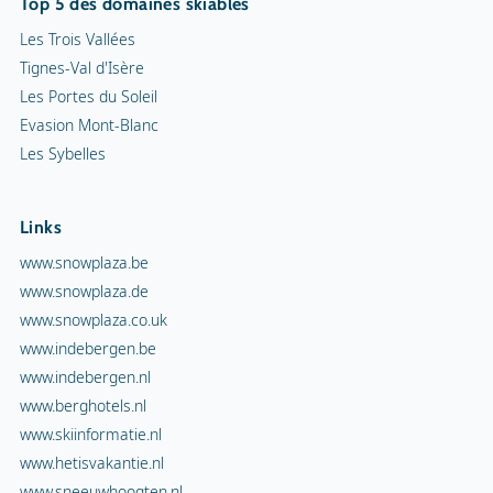
Top 5 des domaines skiables
Les Trois Vallées
Tignes-Val d'Isère
Les Portes du Soleil
Evasion Mont-Blanc
Les Sybelles
Links
www.snowplaza.be
www.snowplaza.de
www.snowplaza.co.uk
www.indebergen.be
www.indebergen.nl
www.berghotels.nl
www.skiinformatie.nl
www.hetisvakantie.nl
www.sneeuwhoogten.nl