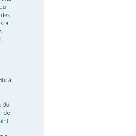
 du
 des
s la
s
n
ite à
e du
monde
aint