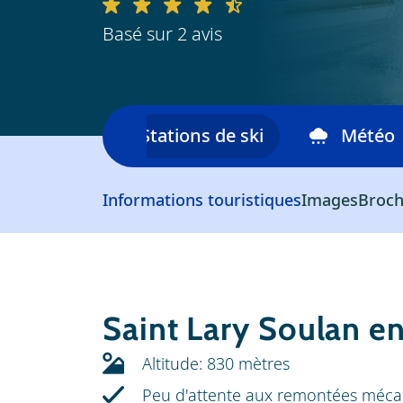
Basé sur 2 avis
skiable
Stations de ski
Météo
Informations touristiques
Images
Broch
Saint Lary Soulan en
Altitude: 830 mètres
Peu d'attente aux remontées méca