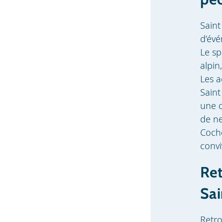
Saint
d’évé
Le sp
alpin
Les a
Saint
une 
de ne
Cocho
convi
Ret
Sai
Retro