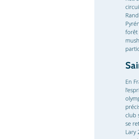
circu
Rando
Pyrén
forêt
mushe
parti
Sai
En Fr
l’esp
olymp
préci
club 
se re
Lary 