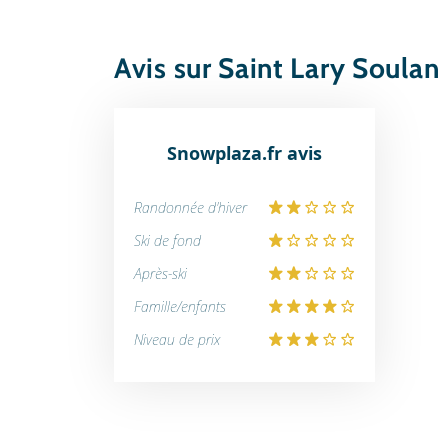
Avis sur Saint Lary Soulan
Snowplaza.fr avis
Randonnée d'hiver
Ski de fond
Après-ski
Famille/enfants
Niveau de prix