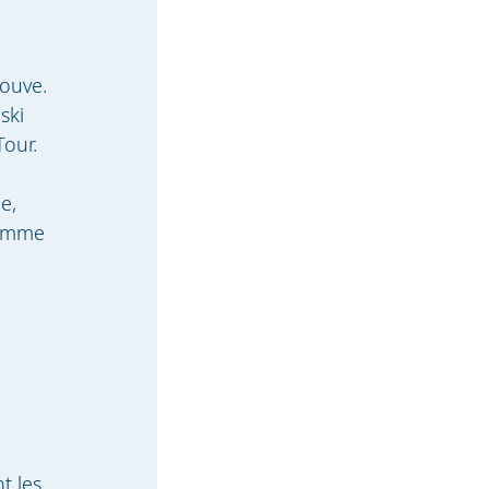
rouve.
ski
Tour.
e,
homme
t les