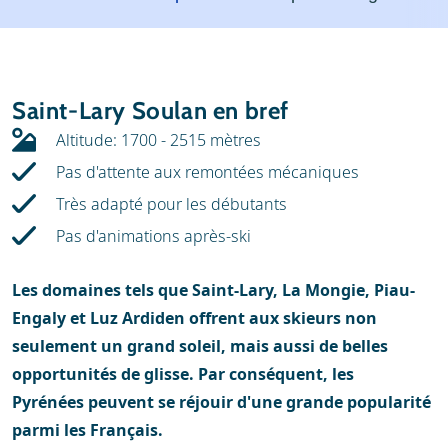
Météo
Location
Avis
Écoles de ski
Saint-Lary Soulan en bref
Location de ski
Altitude: 1700 - 2515 mètres
Pas d'attente aux remontées mécaniques
Très adapté pour les débutants
Pas d'animations après-ski
Les domaines tels que Saint-Lary, La Mongie, Piau-
Engaly et Luz Ardiden offrent aux skieurs non
seulement un grand soleil, mais aussi de belles
opportunités de glisse. Par conséquent, les
Pyrénées peuvent se réjouir d'une grande popularité
parmi les Français.