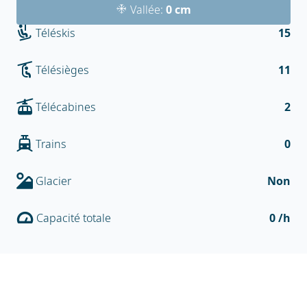
Vallée:
0 cm
Téléskis
15
Télésièges
11
Télécabines
2
Trains
0
Glacier
Non
Capacité totale
0 /h