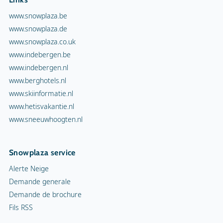
www.snowplaza.be
www.snowplaza.de
www.snowplaza.co.uk
www.indebergen.be
www.indebergen.nl
www.berghotels.nl
www.skiinformatie.nl
www.hetisvakantie.nl
www.sneeuwhoogten.nl
Snowplaza service
Alerte Neige
Demande generale
Demande de brochure
Fils RSS