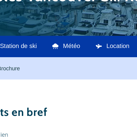
Station de ski
Météo
Location
Brochure
ts en bref
dien