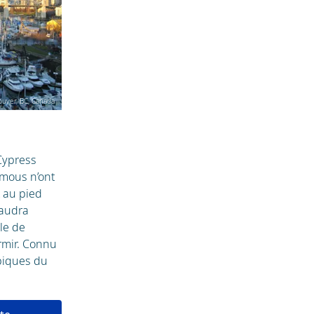
ouver, BC, Canada
Cypress
mous n’ont
 au pied
faudra
le de
rmir. Connu
piques du