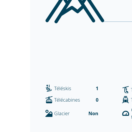
Téléskis
1
Télécabines
0
Glacier
Non