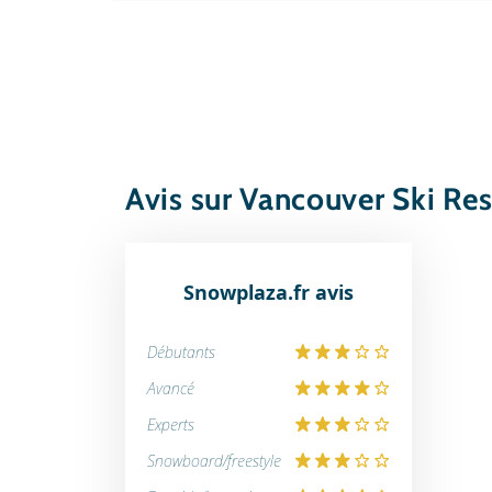
Avis sur Vancouver Ski Res
Snowplaza.fr avis
Débutants
Avancé
Experts
Snowboard/freestyle