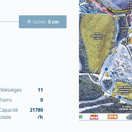
Vallée:
0 cm
Télésièges
11
Trains
0
Capacité
21780
totale
/h