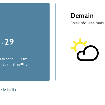
Demain
Soleil régulier, ma
29
5 /
VEAU DE GEL
PLUIE
4377 mètres
0 mm