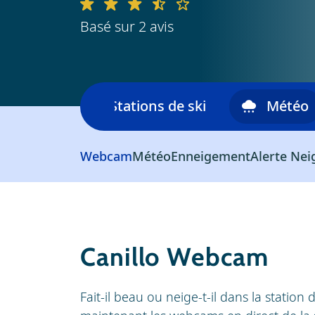
Basé sur 2 avis
skiable
Stations de ski
Météo
Webcam
Météo
Enneigement
Alerte Nei
Canillo Webcam
Fait-il beau ou neige-t-il dans la station 