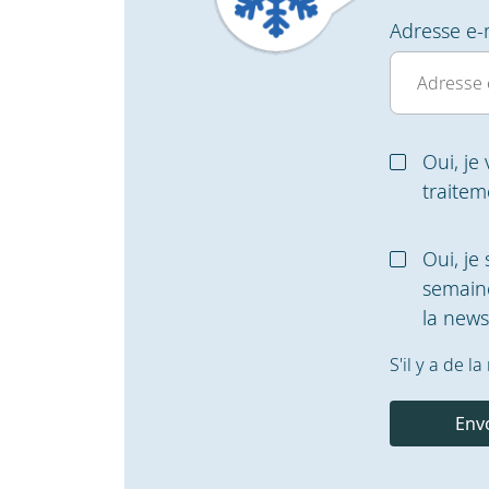
Adresse e-
Oui, je
traite
Oui, je
semaine
la newsl
S'il y a de 
Env