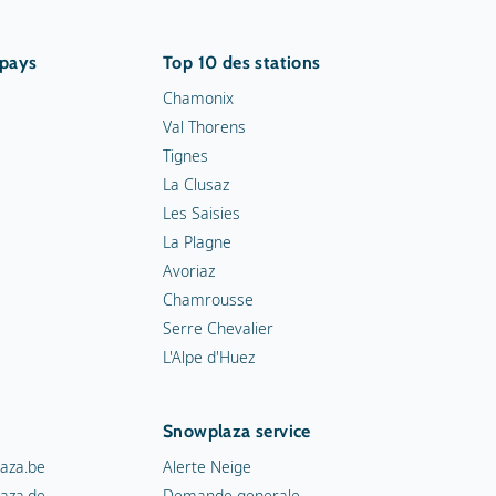
 pays
Top 10 des stations
Chamonix
Val Thorens
Tignes
La Clusaz
Les Saisies
La Plagne
Avoriaz
Chamrousse
Serre Chevalier
L'Alpe d'Huez
Snowplaza service
aza.be
Alerte Neige
aza.de
Demande generale