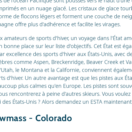
s de l'océan Pacifique sont poussés vers le haut d'une
rimés en un nuage glacé. Les cristaux de glace tourb
forme de flocons légers et forment une couche de neig
ne offre plus d'adhérence et facilite les virages.
amateurs de sports d'hiver, un voyage dans l'État am
 bonne place sur leur liste d'objectifs. Cet État est é
par excellence des sports d'hiver aux États-Unis, avec
élèbres comme Aspen, Breckenridge, Beaver Creek et Vai
 l'Utah, le Montana et la Californie, conviennent égale
s d'hiver. Un autre avantage est que les pistes aux Ét
coup plus calmes qu'en Europe. Les pistes sont souve
vous rencontrerez à peine d'autres skieurs. Vous voulez
ski des États-Unis ? Alors demandez un ESTA maintenant 
wmass - Colorado