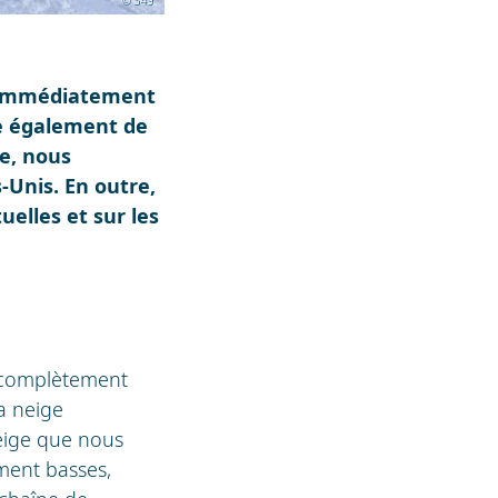
t immédiatement
ste également de
le, nous
-Unis. En outre,
uelles et sur les
e complètement
a neige
eige que nous
ment basses,