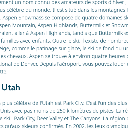
ement un nom connu des amateurs de sports d'hiver ; c
 plus célèbre du monde. Il est situé dans les montagne
do. Aspen Snowmass se compose de quatre domaines ski
Aspen Mountain, Aspen Highlands, Buttermilk et Snowma
aient aller à Aspen Highlands, tandis que Buttermilk e
amilles avec enfants. Outre le ski, il existe de nombre
 neige, comme le patinage sur glace, le ski de fond o
 des chevaux. Aspen se trouve à environ quatre heures 
tional de Denver. Depuis l'aéroport, vous pouvez louer
te.
- Utah
la plus célèbre de l'Utah est Park City. C'est l'un des p
s-Unis avec pas moins de 250 kilomètres de pistes. La 
de ski : Park City, Deer Valley et The Canyons. La région
s qu'aux skieurs confirmés. En 2002, les Jeux olympiqu