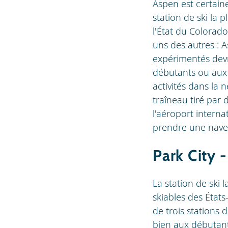
Aspen est certain
station de ski la
l'État du Colora
uns des autres : 
expérimentés devr
débutants ou aux f
activités dans la
traîneau tiré par
l'aéroport interna
prendre une navet
Park City 
La station de ski 
skiables des État
de trois stations 
bien aux débutant