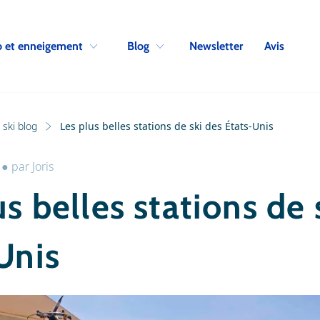
Skip to navigation
Skip to main content
Newsletter
Avis
 et enneigement
Blog
ski blog
Les plus belles stations de ski des États-Unis
●
par
Joris
us belles stations de 
Unis