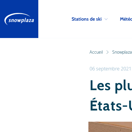
Stations de ski
Météo
Accueil
Snowplaza 
06 septembre 2021
Les pl
États-