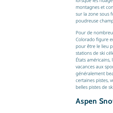
lorsque les nuage
montagnes et comp
sur la zone sous 
poudreuse champag
Pour de nombreux 
Colorado figure en
pour être le lieu 
stations de ski c
États américains,
vacances aux sport
généralement beau
certaines pistes, 
belles pistes de 
Aspen Sno