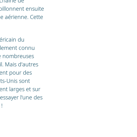
 chaîne de
illonnent ensuite
e aérienne. Cette
éricain du
galement connu
 de nombreuses
l. Mais d'autres
ment pour des
ats-Unis sont
nt larges et sur
 essayer l'une des
!