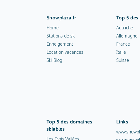
Snowplaza.fr
Top 5 des
Home
Autriche
Stations de ski
Allemagne
Enneigement
France
Location vacances
Italie
Ski Blog
Suisse
Top 5 des domaines
Links
skiables
www.snowpl
Les Trois Vallées
www.snowpl