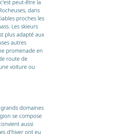
'est peut-être la
s Rocheuses, dans
ables proches les
ss. Les skieurs
st plus adapté aux
uses autres
u une promenade en
de route de
 une voiture ou
lus grands domaines
région se compose
 convient aussi
es d'hiver ont eu