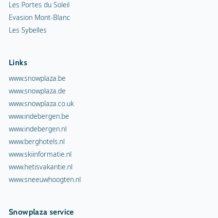
Les Portes du Soleil
Evasion Mont-Blanc
Les Sybelles
Links
www.snowplaza.be
www.snowplaza.de
www.snowplaza.co.uk
www.indebergen.be
www.indebergen.nl
www.berghotels.nl
www.skiinformatie.nl
www.hetisvakantie.nl
www.sneeuwhoogten.nl
Snowplaza service