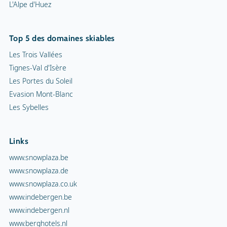
L'Alpe d'Huez
Top 5 des domaines skiables
Les Trois Vallées
Tignes-Val d'Isère
Les Portes du Soleil
Evasion Mont-Blanc
Les Sybelles
Links
www.snowplaza.be
www.snowplaza.de
www.snowplaza.co.uk
www.indebergen.be
www.indebergen.nl
www.berghotels.nl