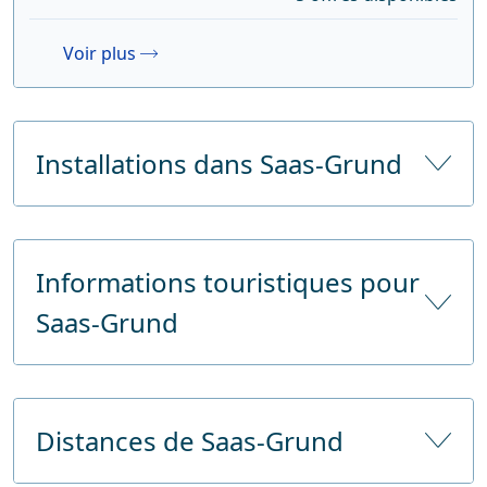
Voir plus
Installations dans Saas-Grund
Nombre d'hôtels
13
Informations touristiques pour
Nombre de lits d'hôtel
454
Saas-Grund
Nombre de lits touristiques
454
Supermarchés
2
Nom
Saas-Fee/Saastal Tourismus
Banque
Distances de Saas-Grund
E-mail
info@saas-grund.ch
Téléphone
9581855