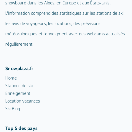
snowboard dans les Alpes, en Europe et aux États-Unis.
Piscine intérieure
Parc d'aventure
L'information comprend des statistiques sur les stations de ski,
Ballade en ballon
les avis de voyageurs, les locations, des prévisions
Terrain de jeux
Parapente
météorologiques et l'enneigment avec des webcams actualisés
Mascotte
Tennis en salle
régulièrement.
Nom de la mascotte
Snowli
Cour de squash
Snowplaza.fr
Sentiers de randonnée
Home
Cortèges aux flambeaux
Stations de ski
Enneigement
Patinoire intérieure
Location vacances
Ski Blog
Patinoire
Curling
Top 5 des pays