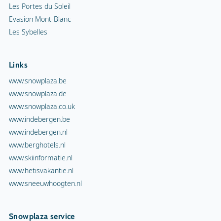
Les Portes du Soleil
Evasion Mont-Blanc
Les Sybelles
Links
www.snowplaza.be
www.snowplaza.de
www.snowplaza.co.uk
www.indebergen.be
www.indebergen.nl
www.berghotels.nl
www.skiinformatie.nl
www.hetisvakantie.nl
www.sneeuwhoogten.nl
Snowplaza service