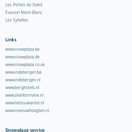
Les Portes du Soleil
Evasion Mont-Blanc
Les Sybelles
Links
www.snowplaza.be
www.snowplaza.de
www.snowplaza.co.uk
www.indebergen.be
www.indebergen.nl
www.berghotels.nl
www.skiinformatie.nl
www.hetisvakantie.nl
www.sneeuwhoogten.nl
Snowplaza service