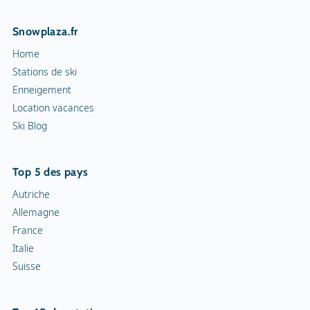
Cour de squash
Snowplaza.fr
Sentiers de randonnée
Home
Cortèges aux flambeaux
Stations de ski
Enneigement
Patinoire intérieure
Location vacances
Ski Blog
Patinoire
Curling
Top 5 des pays
Snowrafting
Autriche
Allemagne
Traîneau à chiens
France
Italie
Motoneiges
Suisse
Piste de luge