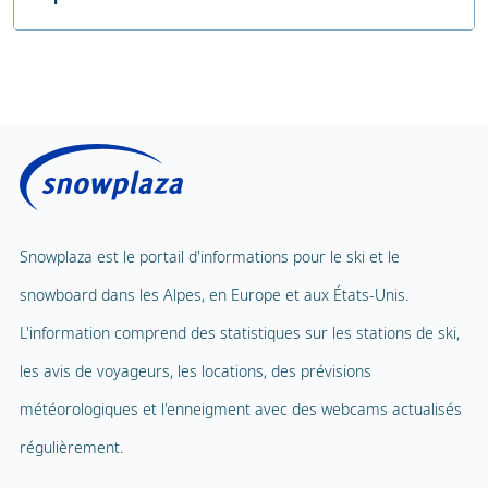
Depuis
approx. 30 km 25 minutes en
Nombre d'heures de garde d'enfants
8 heures par jour
l'autoroute
voiture
Sauna public
Prix sans déjeuner
€ 55,00
Centre de fitness
Prix avec déjeuner
Solarium public
Carrousel pour enfants
Massage
Tapis volant
Spa et bien-être
Snowplaza est le portail d'informations pour le ski et le
Téléphérique pour enfants
1
snowboard dans les Alpes, en Europe et aux États-Unis.
Piscine intérieure
Parc d'aventure
L'information comprend des statistiques sur les stations de ski,
Ballade en ballon
les avis de voyageurs, les locations, des prévisions
Terrain de jeux
Parapente
météorologiques et l'enneigment avec des webcams actualisés
Mascotte
Tennis en salle
régulièrement.
Nom de la mascotte
Snowli