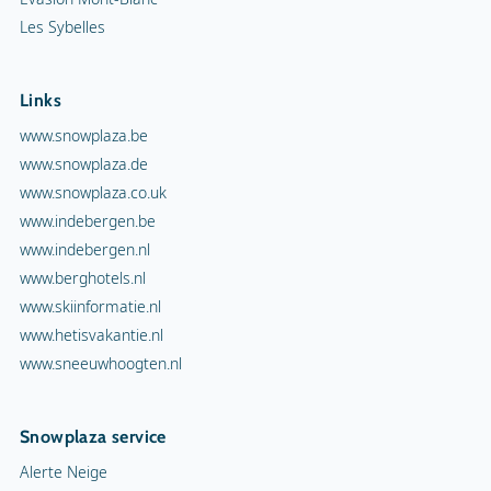
Les Sybelles
Links
www.snowplaza.be
www.snowplaza.de
www.snowplaza.co.uk
www.indebergen.be
www.indebergen.nl
www.berghotels.nl
www.skiinformatie.nl
www.hetisvakantie.nl
www.sneeuwhoogten.nl
Snowplaza service
Alerte Neige