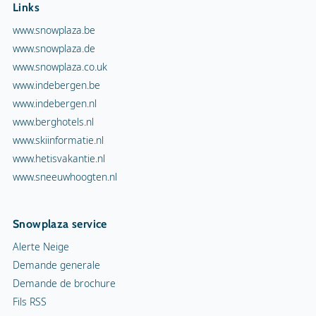
Links
www.snowplaza.be
www.snowplaza.de
www.snowplaza.co.uk
www.indebergen.be
www.indebergen.nl
www.berghotels.nl
www.skiinformatie.nl
www.hetisvakantie.nl
www.sneeuwhoogten.nl
Snowplaza service
Alerte Neige
Demande generale
Demande de brochure
Fils RSS