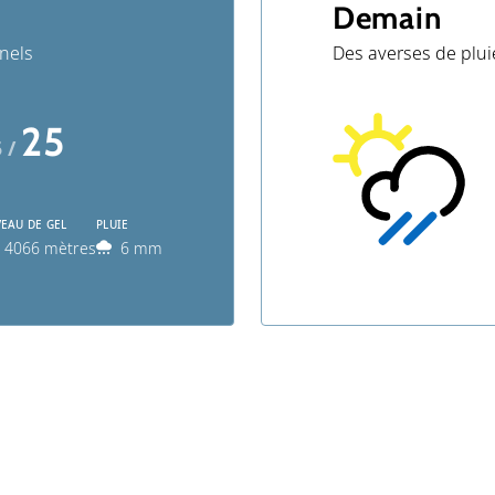
Demain
nels
Des averses de plui
25
5 /
VEAU DE GEL
PLUIE
4066 mètres
6 mm