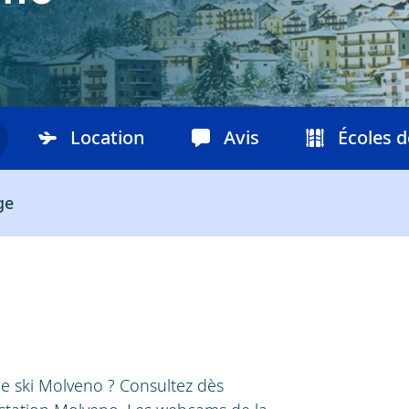
Location
Avis
Écoles d
ge
 de ski Molveno ? Consultez dès