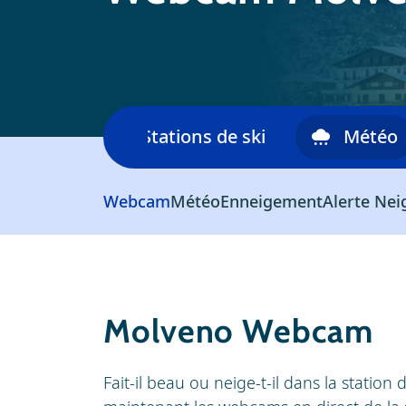
skiable
Stations de ski
Météo
Webcam
Météo
Enneigement
Alerte Nei
Molveno Webcam
Fait-il beau ou neige-t-il dans la station