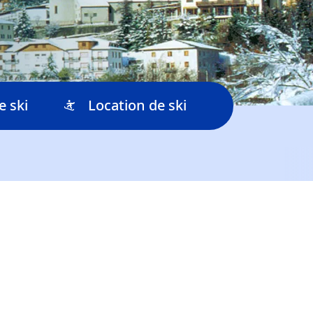
e ski
Location de ski