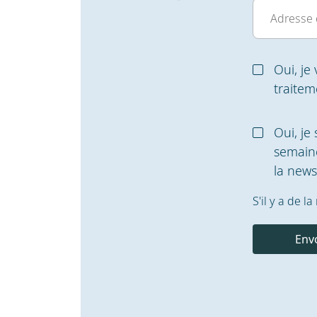
Oui, je
traite
Oui, je
semaine
la newsl
S'il y a de 
Env