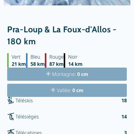
Pra-Loup & La Foux-d'Allos -
180 km
Vert
Bleu
Rouge
Noir
21 km
58 km
87 km
14 km
Montagne:
0 cm
Vallée:
0 cm
Téléskis
18
Télésièges
14
Télécabines
3