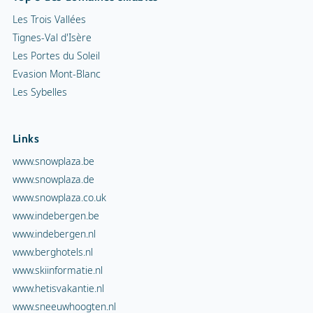
Les Trois Vallées
Tignes-Val d'Isère
Les Portes du Soleil
Evasion Mont-Blanc
Les Sybelles
Links
www.snowplaza.be
www.snowplaza.de
www.snowplaza.co.uk
www.indebergen.be
www.indebergen.nl
www.berghotels.nl
www.skiinformatie.nl
www.hetisvakantie.nl
www.sneeuwhoogten.nl