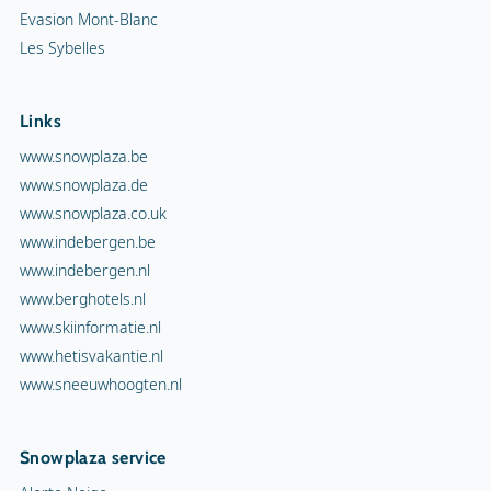
Evasion Mont-Blanc
Les Sybelles
Links
www.snowplaza.be
www.snowplaza.de
www.snowplaza.co.uk
www.indebergen.be
www.indebergen.nl
www.berghotels.nl
www.skiinformatie.nl
www.hetisvakantie.nl
www.sneeuwhoogten.nl
Snowplaza service