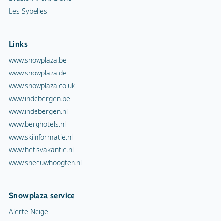
Les Sybelles
Links
www.snowplaza.be
www.snowplaza.de
www.snowplaza.co.uk
www.indebergen.be
www.indebergen.nl
www.berghotels.nl
www.skiinformatie.nl
www.hetisvakantie.nl
www.sneeuwhoogten.nl
Snowplaza service
Alerte Neige