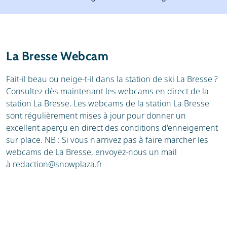
Stations de ski
Location
Avis
Écoles de ski
La Bresse Webcam
Location de ski
Fait-il beau ou neige-t-il dans la station de ski La Bresse ?
Consultez dès maintenant les webcams en direct de la
station La Bresse. Les webcams de la station La Bresse
sont régulièrement mises à jour pour donner un
excellent aperçu en direct des conditions d'enneigement
sur place. NB : Si vous n'arrivez pas à faire marcher les
webcams de La Bresse, envoyez-nous un mail
à
redaction@snowplaza.fr