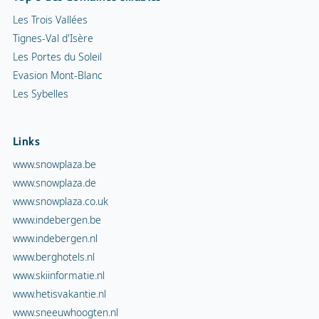
Les Trois Vallées
Tignes-Val d'Isère
Les Portes du Soleil
Evasion Mont-Blanc
Les Sybelles
Links
www.snowplaza.be
www.snowplaza.de
www.snowplaza.co.uk
www.indebergen.be
www.indebergen.nl
www.berghotels.nl
www.skiinformatie.nl
www.hetisvakantie.nl
www.sneeuwhoogten.nl