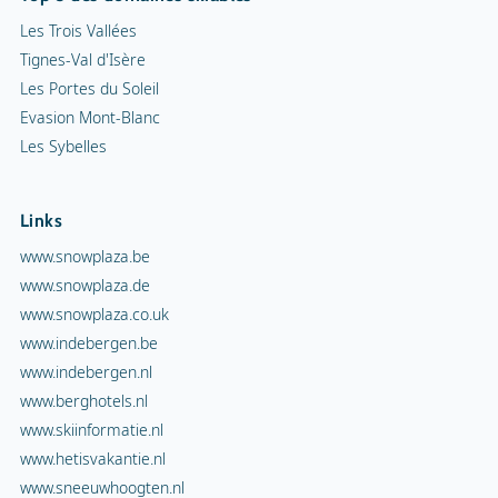
Les Trois Vallées
Tignes-Val d'Isère
Les Portes du Soleil
Evasion Mont-Blanc
Les Sybelles
Links
www.snowplaza.be
www.snowplaza.de
www.snowplaza.co.uk
www.indebergen.be
www.indebergen.nl
www.berghotels.nl
www.skiinformatie.nl
www.hetisvakantie.nl
www.sneeuwhoogten.nl