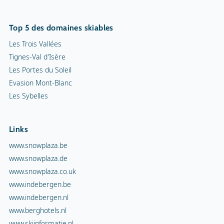
Top 5 des domaines skiables
Les Trois Vallées
Tignes-Val d'Isère
Les Portes du Soleil
Evasion Mont-Blanc
Les Sybelles
Links
www.snowplaza.be
www.snowplaza.de
www.snowplaza.co.uk
www.indebergen.be
www.indebergen.nl
www.berghotels.nl
www.skiinformatie.nl