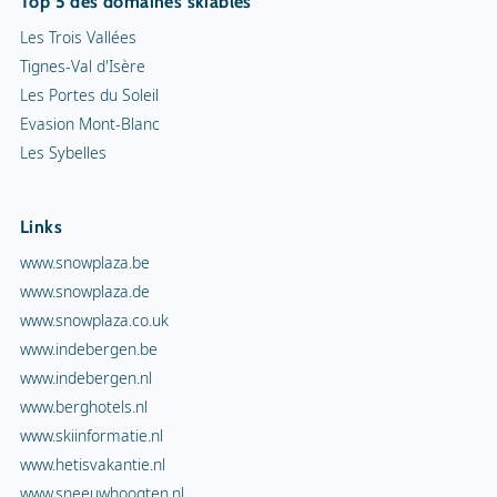
Top 5 des domaines skiables
Les Trois Vallées
Tignes-Val d'Isère
Les Portes du Soleil
Evasion Mont-Blanc
Les Sybelles
Links
www.snowplaza.be
www.snowplaza.de
www.snowplaza.co.uk
www.indebergen.be
www.indebergen.nl
www.berghotels.nl
www.skiinformatie.nl
www.hetisvakantie.nl
www.sneeuwhoogten.nl