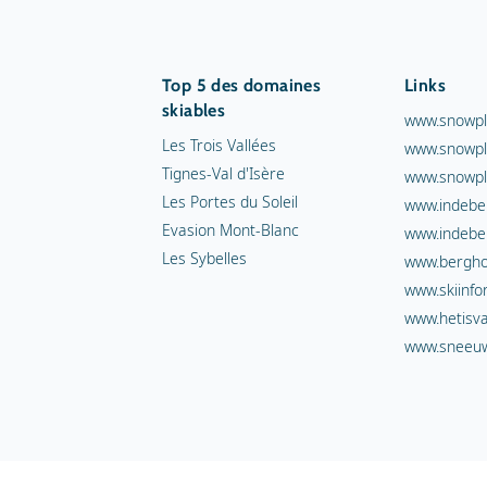
Top 5 des domaines
Links
skiables
www.snowpl
Les Trois Vallées
www.snowpl
Tignes-Val d'Isère
www.snowpl
Les Portes du Soleil
www.indebe
Evasion Mont-Blanc
www.indebe
Les Sybelles
www.berghot
www.skiinfo
www.hetisva
www.sneeuw