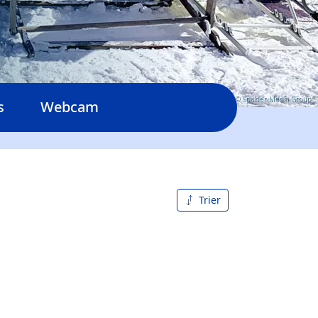
© Spalder Media Group
s
Webcam
Trier
De A à
Z
Z à A