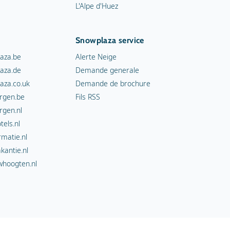
L'Alpe d'Huez
Snowplaza service
aza.be
Alerte Neige
aza.de
Demande generale
aza.co.uk
Demande de brochure
rgen.be
Fils RSS
rgen.nl
els.nl
rmatie.nl
kantie.nl
hoogten.nl