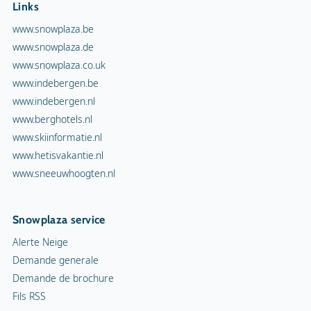
Links
www.snowplaza.be
www.snowplaza.de
www.snowplaza.co.uk
www.indebergen.be
www.indebergen.nl
www.berghotels.nl
www.skiinformatie.nl
www.hetisvakantie.nl
www.sneeuwhoogten.nl
Snowplaza service
Alerte Neige
Demande generale
Demande de brochure
Fils RSS