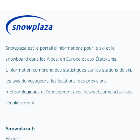
Centre de fitness
Prix avec déjeuner
Solarium public
Carrousel pour enfants
Massage
Tapis volant
Spa et bien-être
Snowplaza est le portail d'informations pour le ski et le
Téléphérique pour enfants
1
snowboard dans les Alpes, en Europe et aux États-Unis.
Piscine intérieure
Parc d'aventure
L'information comprend des statistiques sur les stations de ski,
Ballade en ballon
les avis de voyageurs, les locations, des prévisions
Terrain de jeux
Parapente
météorologiques et l'enneigment avec des webcams actualisés
Mascotte
Tennis en salle
régulièrement.
Nom de la mascotte
Bobo
Cour de squash
Snowplaza.fr
Sentiers de randonnée
16 km
Home