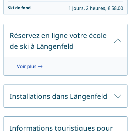
Ski de fond
1 jours, 2 heures, € 58,00
Réservez en ligne votre école
de ski à Längenfeld
Voir plus
Installations dans Längenfeld
Nombre d'hôtels
11
Informations touristiques pour
Nombre de lits d'hôtel
1237