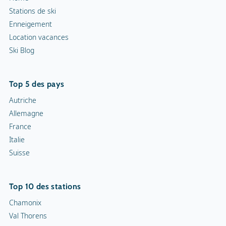
Cortèges aux flambeaux
Stations de ski
Enneigement
Patinoire intérieure
Location vacances
Ski Blog
Patinoire
Curling
Top 5 des pays
Snowrafting
Autriche
Allemagne
Traîneau à chiens
France
Italie
Motoneiges
Suisse
Piste de luge
Top 10 des stations
Chamonix
Val Thorens