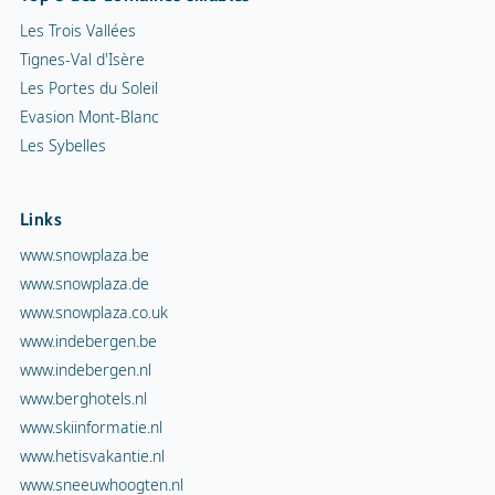
Les Trois Vallées
Tignes-Val d'Isère
Les Portes du Soleil
Evasion Mont-Blanc
Les Sybelles
Links
www.snowplaza.be
www.snowplaza.de
www.snowplaza.co.uk
www.indebergen.be
www.indebergen.nl
www.berghotels.nl
www.skiinformatie.nl
www.hetisvakantie.nl
www.sneeuwhoogten.nl