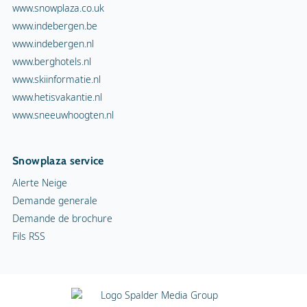
www.snowplaza.co.uk
www.indebergen.be
www.indebergen.nl
www.berghotels.nl
www.skiinformatie.nl
www.hetisvakantie.nl
www.sneeuwhoogten.nl
Snowplaza service
Alerte Neige
Demande generale
Demande de brochure
Fils RSS