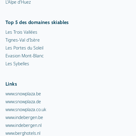
L'Alpe d'Huez
Top 5 des domaines skiables
Les Trois Vallées
Tignes-Val d'Isère
Les Portes du Soleil
Evasion Mont-Blanc
Les Sybelles
Links
www.snowplaza.be
www.snowplaza.de
www.snowplaza.co.uk
www.indebergen.be
www.indebergen.nl
www.berghotels.nl