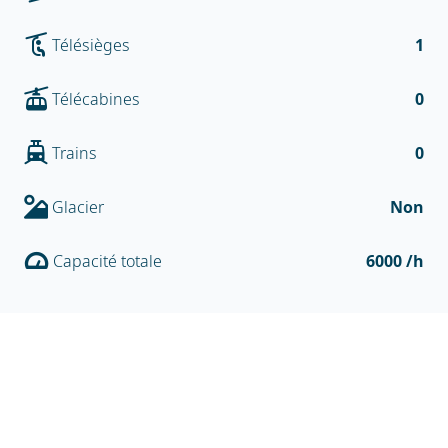
Télésièges
1
Télécabines
0
Trains
0
Glacier
Non
Capacité totale
6000 /h