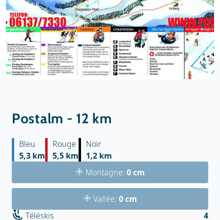
Postalm - 12 km
Bleu
Rouge
Noir
5,3 km
5,5 km
1,2 km
Montagne:
0 cm
Vallée:
0 cm
Téléskis
4