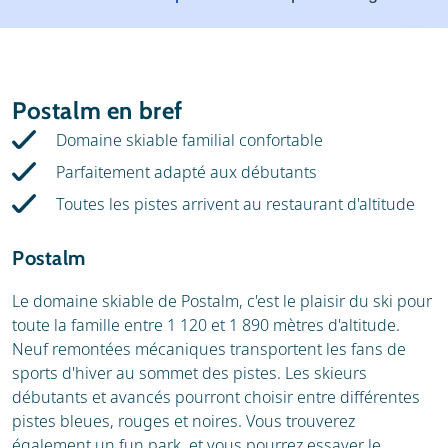
Météo
Location
Avis
Écoles de ski
Postalm en bref
Location de ski
Domaine skiable familial confortable
Parfaitement adapté aux débutants
Toutes les pistes arrivent au restaurant d'altitude
Postalm
Le domaine skiable de Postalm, c'est le plaisir du ski pour
toute la famille entre 1 120 et 1 890 mètres d'altitude.
Neuf remontées mécaniques transportent les fans de
sports d'hiver au sommet des pistes. Les skieurs
débutants et avancés pourront choisir entre différentes
pistes bleues, rouges et noires. Vous trouverez
également un fun park, et vous pourrez essayer le