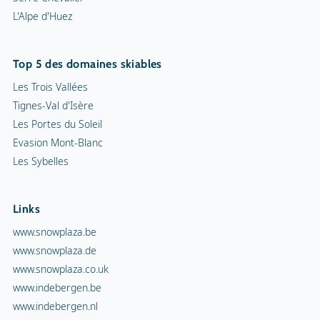
L'Alpe d'Huez
Top 5 des domaines skiables
Les Trois Vallées
Tignes-Val d'Isère
Les Portes du Soleil
Evasion Mont-Blanc
Les Sybelles
Links
www.snowplaza.be
www.snowplaza.de
www.snowplaza.co.uk
www.indebergen.be
www.indebergen.nl