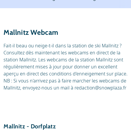
Stations de ski
Location
Avis
Écoles de ski
Mallnitz Webcam
Location de ski
Fait-il beau ou neige-t-il dans la station de ski Mallnitz ?
Consultez dès maintenant les webcams en direct de la
station Mallnitz. Les webcams de la station Mallnitz sont
régulièrement mises à jour pour donner un excellent
aperçu en direct des conditions d'enneigement sur place.
NB : Si vous n'arrivez pas à faire marcher les webcams de
Mallnitz, envoyez-nous un mail à
redaction@snowplaza.fr
Mallnitz - Dorfplatz