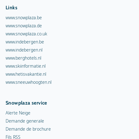
Links
www.snowplaza.be
www.snowplaza.de
www.snowplaza.co.uk
www.indebergen.be
www.indebergen.nl
www.berghotels.nl
www.skiinformatie.nl
www.hetisvakantie.nl
www.sneeuwhoogten.nl
Snowplaza service
Alerte Neige
Demande generale
Demande de brochure
Fils RSS