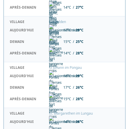
APRÈS-DEMAIN
14°C /
27°C
VILLAGE
Saalfelden
AUJOURD'HUI
17°C /
29°C
DEMAIN
15°C /
25°C
APRÈS-DEMAIN
14°C /
28°C
VILLAGE
St Johann im Pongau
AUJOURD'HUI
18°C /
29°C
DEMAIN
17°C /
26°C
APRÈS-DEMAIN
15°C /
28°C
VILLAGE
St. Margarethen im Lungau
AUJOURD'HUI
14°C /
26°C