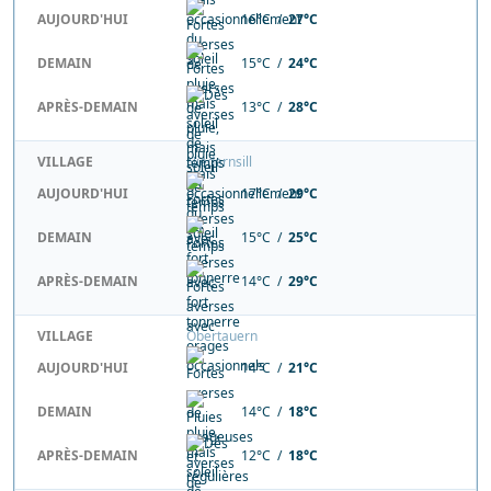
AUJOURD'HUI
16°C /
27°C
DEMAIN
15°C /
24°C
APRÈS-DEMAIN
13°C /
28°C
VILLAGE
Niedernsill
AUJOURD'HUI
17°C /
29°C
DEMAIN
15°C /
25°C
APRÈS-DEMAIN
14°C /
29°C
VILLAGE
Obertauern
AUJOURD'HUI
14°C /
21°C
DEMAIN
14°C /
18°C
APRÈS-DEMAIN
12°C /
18°C