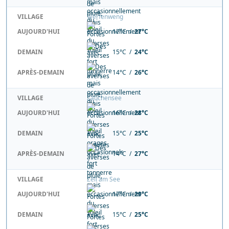
VILLAGE
Werfenweng
AUJOURD'HUI
17°C /
27°C
DEMAIN
15°C /
24°C
APRÈS-DEMAIN
14°C /
26°C
VILLAGE
Zauchensee
AUJOURD'HUI
16°C /
28°C
DEMAIN
15°C /
25°C
APRÈS-DEMAIN
14°C /
27°C
VILLAGE
Zell am See
AUJOURD'HUI
17°C /
29°C
DEMAIN
15°C /
25°C