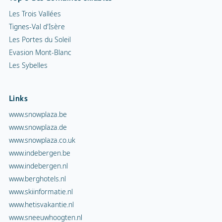
Tignes-Val d'Isère
Les Portes du Soleil
Evasion Mont-Blanc
Les Sybelles
Links
www.snowplaza.be
www.snowplaza.de
www.snowplaza.co.uk
www.indebergen.be
www.indebergen.nl
www.berghotels.nl
www.skiinformatie.nl
www.hetisvakantie.nl
www.sneeuwhoogten.nl