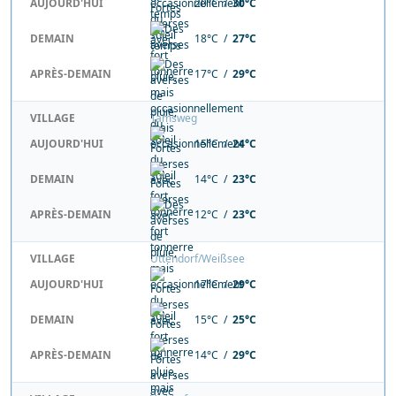
AUJOURD'HUI
20°C /
30°C
DEMAIN
18°C /
27°C
APRÈS-DEMAIN
17°C /
29°C
VILLAGE
Tamsweg
AUJOURD'HUI
15°C /
24°C
DEMAIN
14°C /
23°C
APRÈS-DEMAIN
12°C /
23°C
VILLAGE
Uttendorf/Weißsee
AUJOURD'HUI
17°C /
29°C
DEMAIN
15°C /
25°C
APRÈS-DEMAIN
14°C /
29°C