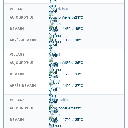
VILLAGE
Königsleiten
AUJOURD'HUI
15°C /
21°C
DEMAIN
14°C /
18°C
APRÈS-DEMAIN
13°C /
20°C
VILLAGE
Krimml
AUJOURD'HUI
16°C /
26°C
DEMAIN
15°C /
23°C
APRÈS-DEMAIN
14°C /
27°C
VILLAGE
Krispl-Gaißau
AUJOURD'HUI
18°C /
27°C
DEMAIN
17°C /
25°C