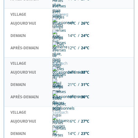
VILLAGE
Rennweg
AUJOURD'HUI
14°C /
26°C
DEMAIN
14°C /
24°C
APRÈS-DEMAIN
12°C /
24°C
VILLAGE
Rußbach
AUJOURD'HUI
24°C /
33°C
DEMAIN
21°C /
31°C
APRÈS-DEMAIN
19°C /
30°C
VILLAGE
Saalbach
AUJOURD'HUI
16°C /
27°C
DEMAIN
14°C /
23°C