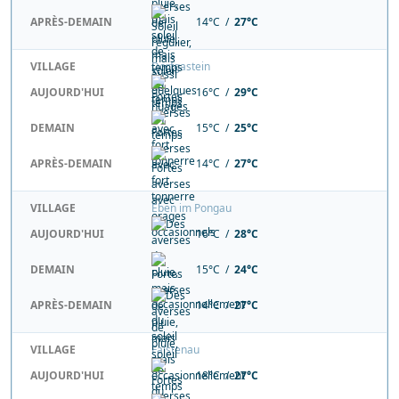
APRÈS-DEMAIN
14°C /
27°C
VILLAGE
Dorfgastein
AUJOURD'HUI
16°C /
29°C
DEMAIN
15°C /
25°C
APRÈS-DEMAIN
14°C /
27°C
VILLAGE
Eben im Pongau
AUJOURD'HUI
16°C /
28°C
DEMAIN
15°C /
24°C
APRÈS-DEMAIN
14°C /
27°C
VILLAGE
Faistenau
AUJOURD'HUI
18°C /
27°C