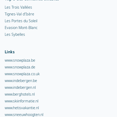
Les Trois Vallées
Tignes-Val d'Isère
Les Portes du Soleil
Evasion Mont-Blanc
Les Sybelles
Links
www.snowplaza.be
www.snowplaza.de
www.snowplaza.co.uk
www.indebergen.be
www.indebergen.nl
www.berghotels.nl
www.skiinformatie.nl
www.hetisvakantie.nl
www.sneeuwhoogten.nl