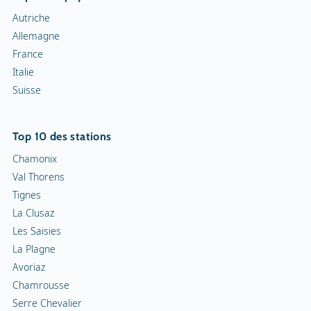
Snowrafting
Autriche
Allemagne
Traîneau à chiens
France
Italie
Motoneiges
Suisse
Piste de luge
Top 10 des stations
Chamonix
Val Thorens
Tignes
La Clusaz
Les Saisies
La Plagne
Avoriaz
Chamrousse
Serre Chevalier