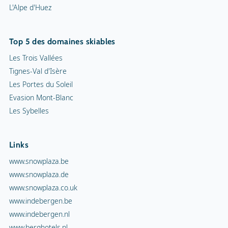
L'Alpe d'Huez
Top 5 des domaines skiables
Les Trois Vallées
Tignes-Val d'Isère
Les Portes du Soleil
Evasion Mont-Blanc
Les Sybelles
Links
www.snowplaza.be
www.snowplaza.de
www.snowplaza.co.uk
www.indebergen.be
www.indebergen.nl
www.berghotels.nl