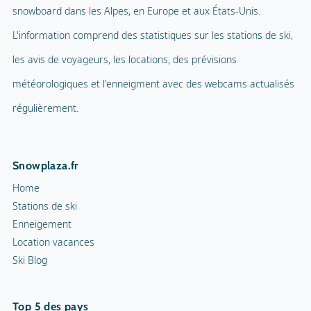
snowboard dans les Alpes, en Europe et aux États-Unis.
Piscine intérieure
Parc d'aventure
L'information comprend des statistiques sur les stations de ski,
Ballade en ballon
les avis de voyageurs, les locations, des prévisions
Terrain de jeux
Parapente
météorologiques et l'enneigment avec des webcams actualisés
Mascotte
Tennis en salle
régulièrement.
Nom de la mascotte
Cour de squash
Snowplaza.fr
Sentiers de randonnée
25 km
Home
Cortèges aux flambeaux
Stations de ski
Enneigement
Patinoire intérieure
Location vacances
Ski Blog
Patinoire
Curling
Top 5 des pays