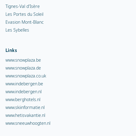
Tignes-Val d'Isère
Les Portes du Soleil
Evasion Mont-Blanc
Les Sybelles
Links
www.snowplaza.be
www.snowplaza.de
www.snowplaza.co.uk
www.indebergen.be
www.indebergen.nl
www.berghotels.nl
www.skiinformatie.nl
www.hetisvakantie.nl
www.sneeuwhoogten.nl