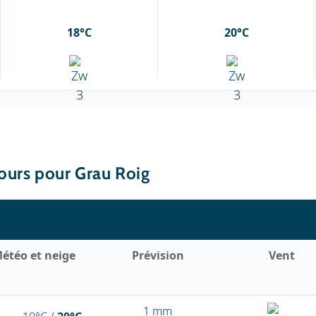
18°C
20°C
jours pour Grau Roig
étéo et neige
Prévision
Vent
1 mm