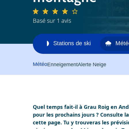
Basé sur 1 avis
ine skiable
Stations de ski
Mété
Météo
Enneigement
Alerte Neige
Quel temps fait-il à Grau Roig en And
pour les prochains jours ? Consulte l
cette page. Tu y trouveras les prévis