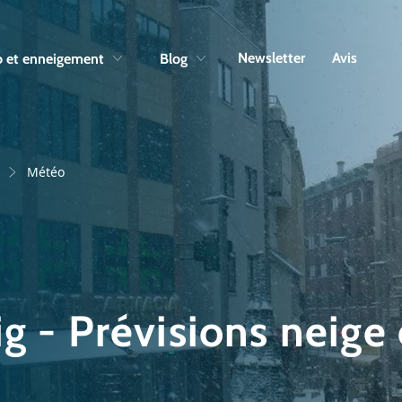
Skip to navigation
Skip to main content
Newsletter
Avis
 et enneigement
Blog
Météo
g - Prévisions neige