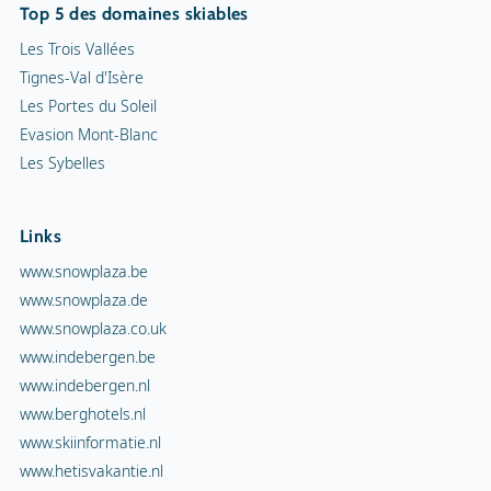
Top 5 des domaines skiables
Les Trois Vallées
Tignes-Val d'Isère
Les Portes du Soleil
Evasion Mont-Blanc
Les Sybelles
Links
www.snowplaza.be
www.snowplaza.de
www.snowplaza.co.uk
www.indebergen.be
www.indebergen.nl
www.berghotels.nl
www.skiinformatie.nl
www.hetisvakantie.nl