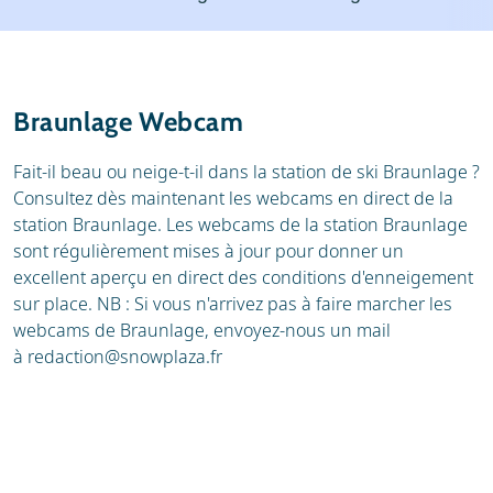
Stations de ski
Location
Avis
Écoles de ski
Braunlage Webcam
Location de ski
Fait-il beau ou neige-t-il dans la station de ski Braunlage ?
Consultez dès maintenant les webcams en direct de la
station Braunlage. Les webcams de la station Braunlage
sont régulièrement mises à jour pour donner un
excellent aperçu en direct des conditions d'enneigement
sur place. NB : Si vous n'arrivez pas à faire marcher les
webcams de Braunlage, envoyez-nous un mail
à
redaction@snowplaza.fr