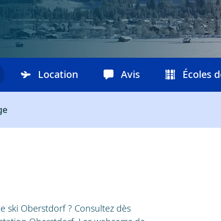
Location
Avis
Écoles d
ge
m
 de ski Oberstdorf ? Consultez dès