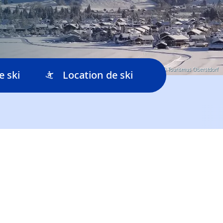
© Tourismus Oberstdorf
e ski
Location de ski