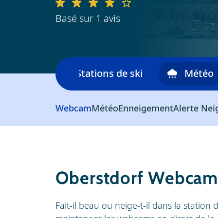
Basé sur 1 avis
skiable
Stations de ski
Météo
Webcam
Météo
Enneigement
Alerte Nei
Oberstdorf Webca
Fait-il beau ou neige-t-il dans la station