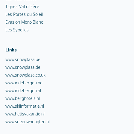
Tignes-Val d'Isère
Les Portes du Soleil
Evasion Mont-Blanc
Les Sybelles
Links
www.snowplaza.be
www.snowplaza.de
www.snowplaza.co.uk
www.indebergen.be
www.indebergen.nl
www.berghotels.nl
www.skiinformatie.nl
www.hetisvakantie.nl
www.sneeuwhoogten.nl