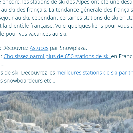
 encore, les stations de ski des Alpes ont été une dest
au ski des français. La tendance générale des français
éjour au ski, cependant certaines stations de ski en Ita
 la clientèle française. Voici quelques liens pour vous a
ale pour vos vacances au ski.
n: Découvrez
Astuces
par Snowplaza.
 :
Choisissez parmi plus de 650 stations de ski
en France
c…
ns de ski: Découvrez les
meilleures stations de ski par 
 les snowboardeurs etc…