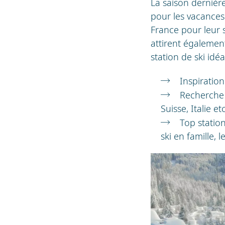
La saison dernière
pour les vacances 
France pour leur s
attirent également
station de ski idé
Inspiratio
Recherche
Suisse, Italie et
Top statio
ski en famille,