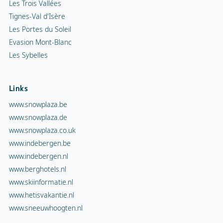
Les Trois Vallées
Tignes-Val d'Isère
Les Portes du Soleil
Evasion Mont-Blanc
Les Sybelles
Links
www.snowplaza.be
www.snowplaza.de
www.snowplaza.co.uk
www.indebergen.be
www.indebergen.nl
www.berghotels.nl
www.skiinformatie.nl
www.hetisvakantie.nl
www.sneeuwhoogten.nl