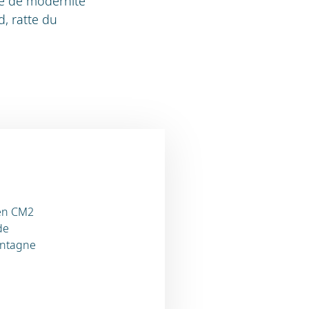
he de modernité
d, ratte du
t en CM2
de
ontagne