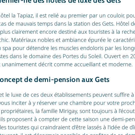
dernier-né des hôtels de luxe des Gets
tel la Tapiaz, il est relié au premier par un couloir, po
cas de mauvais temps dans la station des Gets. Hôtel d
 plus clairement encore destiné aux touristes à la rech
chic. Matériaux nobles et ambiance épurée le caractéri
u spa pour détendre les muscles endoloris par les lon
stes dans le domaine des Portes du Soleil. Ouvert en 2
st unanimement décrit comme accueillant et moderne.
oncept de demi-pension aux Gets
t le luxe de ces deux établissements peuvent suffire 
ous inciter à y réserver une chambre pour votre proch
 propriétaires, la famille Mirigay, sont toujours à l’éc
et ils proposent à compter de cette saison une demi-pe
s touristes qui craindraient d’être lassés à l’idée de dî