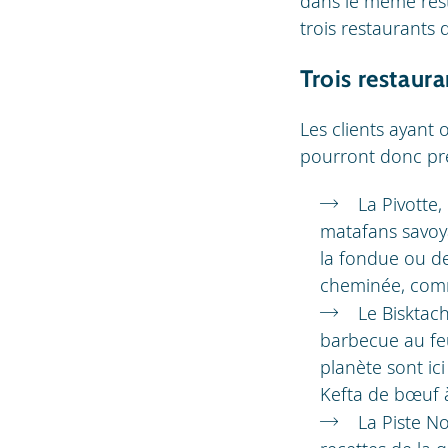
dans le même rest
trois restaurants 
Trois restaur
Les clients ayant
pourront donc pren
La Pivotte,
matafans savoy
la fondue ou de 
cheminée, comme
Le Bisktac
barbecue au feu
planète sont ic
Kefta de bœuf à
La Piste No