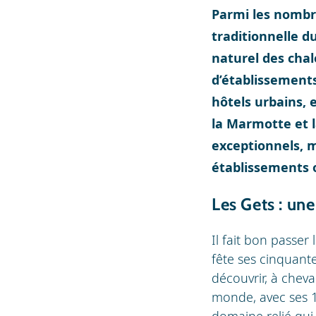
Parmi les nomb
traditionnelle d
naturel des cha
d’établissement
hôtels urbains, 
la Marmotte et l
exceptionnels, m
établissements o
Les Gets : un
Il fait bon passer
fête ses cinquante
découvrir, à cheva
monde, avec ses 1
domaine relié qui 