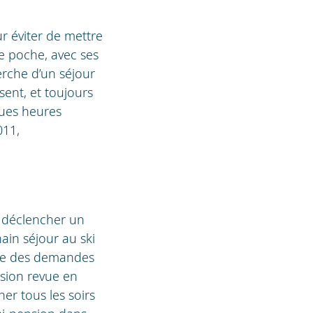
ur éviter de mettre
e poche, avec ses
erche d’un séjour
sent, et toujours
gues heures
011,
à déclencher un
ain séjour au ski
oute des demandes
nsion revue en
ner tous les soirs