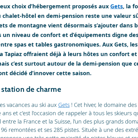
reux choix d’hébergement proposés aux
Gets
, la 
u chalet-hôtel en demi-pension reste une valeur 
lets de montagne vient désormais s’ajouter dans
s un niveau de confort et d’équipements digne des
entre spas et tables gastronomiques. Aux Gets, les
a Tapiaz offraient déjà à leurs hôtes un confort et
ais c’est surtout autour de la demi-pension que c
nt décidé d’innover cette saison.
e station de charme
 les vacances au ski aux
Gets
! Cet hiver, le domaine de
 ans et c’est l’occasion de rappeler à tous les skieurs q
l entre la France et la Suisse, l’un des plus grands dom
96 remontées et ses 285 pistes. Située à une des extr
propose une très nette majorité de pistes bleues et rou