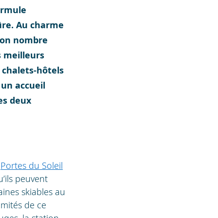
formule
sûre. Au charme
 bon nombre
 meilleurs
 chalets-hôtels
 un accueil
es deux
s
Portes du Soleil
u’ils peuvent
aines skiables au
émités de ce
ges, la station