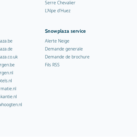
Serre Chevalier
L'Alpe d'Huez
Snowplaza service
aza.be
Alerte Neige
aza.de
Demande generale
aza.co.uk
Demande de brochure
rgen.be
Fils RSS
rgen.nl
els.nl
rmatie.nl
kantie.nl
hoogten.nl