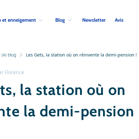
Skip to navigation
Skip to main content
Newsletter
Avis
 et enneigement
Blog
ski blog
Les Gets, la station où on réinvente la demi-pension !
ar
Florence
ts, la station où on
nte la demi-pension 