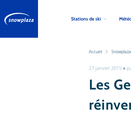
Stations de ski
Météo
Accueil
Snowplaza 
27 janvier 2015
●
p
Les Ge
réinve