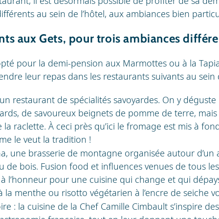
aurant, il est désormais possible de profiter de sa de
différents au sein de l’hôtel, aux ambiances bien particu
ants aux Gets, pour trois ambiances différ
 opté pour la demi-pension aux Marmottes ou à la Tapi
dre leur repas dans les restaurants suivants au sein de
 un restaurant de spécialités savoyardes. On y déguste 
ards, de savoureux beignets de pomme de terre, mais 
la raclette. À ceci près qu’ici le fromage est mis à fon
 le veut la tradition !
ha, une brasserie de montagne organisée autour d’un
 de bois. Fusion food et influences venues de tous les
i à l’honneur pour une cuisine qui change et qui dépayse
 la menthe ou risotto végétarien à l’encre de seiche 
ire : la cuisine de la Chef Camille Cimbault s’inspire de