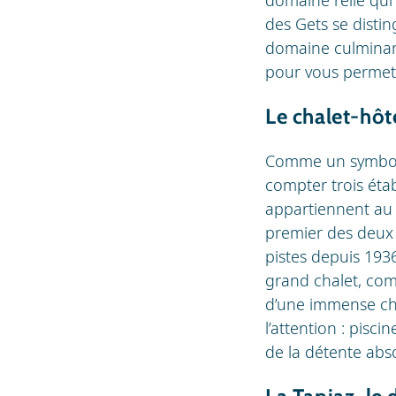
des Gets se disti
domaine culminant
pour vous permettr
Le chalet-hôt
Comme un symbole d
compter trois éta
appartiennent au 
premier des deux 
pistes depuis 1936
grand chalet, co
d’une immense che
l’attention : pisc
de la détente abs