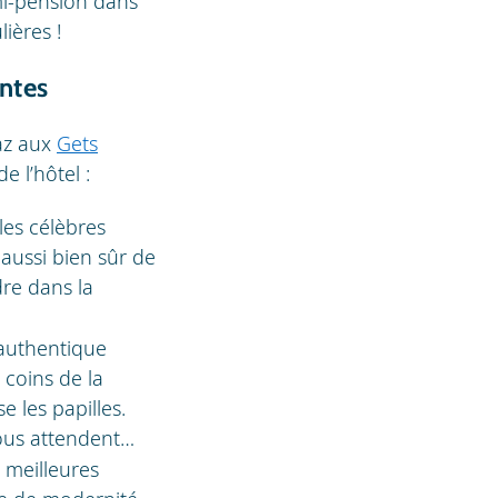
mi-pension dans
lières !
entes
az aux
Gets
 l’hôtel :
les célèbres
aussi bien sûr de
dre dans la
 authentique
 coins de la
 les papilles.
vous attendent…
s meilleures