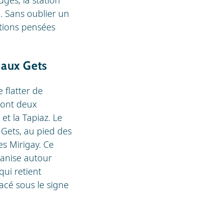
. Sans oublier un
itions pensées
 aux Gets
 flatter de
dont deux
et la Tapiaz. Le
 Gets, au pied des
es Mirigay. Ce
anise autour
ui retient
lacé sous le signe