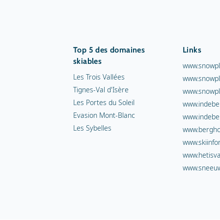
Top 5 des domaines
Links
skiables
www.snowpl
Les Trois Vallées
www.snowpl
Tignes-Val d'Isère
www.snowpl
Les Portes du Soleil
www.indebe
Evasion Mont-Blanc
www.indebe
Les Sybelles
www.berghot
www.skiinfo
www.hetisva
www.sneeuw