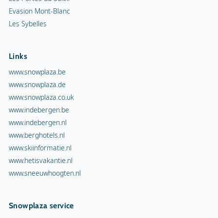
Evasion Mont-Blanc
Les Sybelles
Links
www.snowplaza.be
www.snowplaza.de
www.snowplaza.co.uk
www.indebergen.be
www.indebergen.nl
www.berghotels.nl
www.skiinformatie.nl
www.hetisvakantie.nl
www.sneeuwhoogten.nl
Snowplaza service