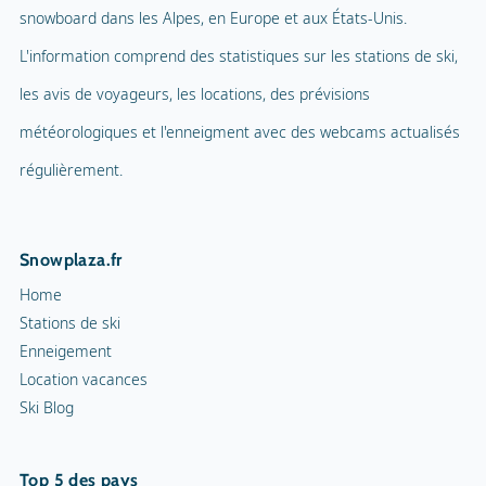
snowboard dans les Alpes, en Europe et aux États-Unis.
Piscine intérieure
Parc d'aventure
L'information comprend des statistiques sur les stations de ski,
Ballade en ballon
les avis de voyageurs, les locations, des prévisions
Terrain de jeux
Parapente
météorologiques et l'enneigment avec des webcams actualisés
Mascotte
Tennis en salle
régulièrement.
Nom de la mascotte
Ami Sabi
Cour de squash
Snowplaza.fr
Sentiers de randonnée
Home
Cortèges aux flambeaux
Stations de ski
Enneigement
Patinoire intérieure
Location vacances
Ski Blog
Patinoire
Curling
Top 5 des pays