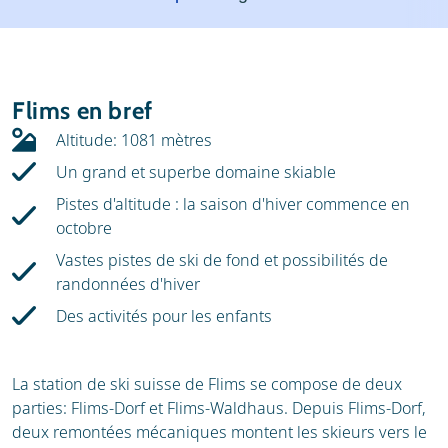
Météo
Location
Avis
Écoles de ski
Flims en bref
Location de ski
Altitude: 1081 mètres
Un grand et superbe domaine skiable
Pistes d'altitude : la saison d'hiver commence en
octobre
Vastes pistes de ski de fond et possibilités de
randonnées d'hiver
Des activités pour les enfants
La station de ski suisse de Flims se compose de deux
parties: Flims-Dorf et Flims-Waldhaus. Depuis Flims-Dorf,
deux remontées mécaniques montent les skieurs vers le