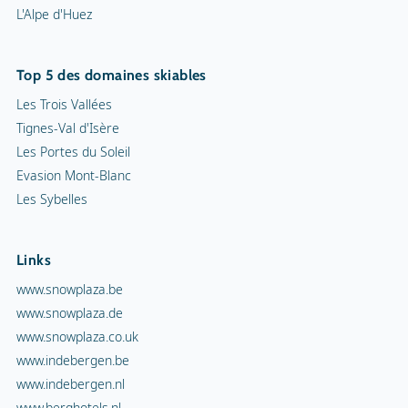
L'Alpe d'Huez
Top 5 des domaines skiables
Les Trois Vallées
Tignes-Val d'Isère
Les Portes du Soleil
Evasion Mont-Blanc
Les Sybelles
Links
www.snowplaza.be
www.snowplaza.de
www.snowplaza.co.uk
www.indebergen.be
www.indebergen.nl
www.berghotels.nl