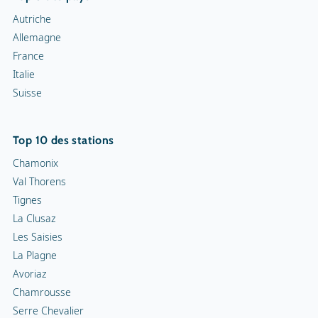
Snowrafting
Autriche
Allemagne
Traîneau à chiens
France
Italie
Motoneiges
Suisse
Piste de luge
Top 10 des stations
Chamonix
Val Thorens
Tignes
La Clusaz
Les Saisies
La Plagne
Avoriaz
Chamrousse
Serre Chevalier