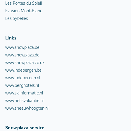
Les Portes du Soleil
Evasion Mont-Blanc
Les Sybelles
Links
www.snowplaza.be
www.snowplaza.de
www.snowplaza.co.uk
www.indebergen.be
www.indebergen.nl
www.berghotels.nl
www.skiinformatie.nl
www.hetisvakantie.nl
www.sneeuwhoogten.nl
Snowplaza service