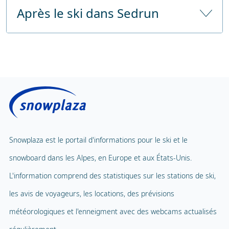
Après le ski dans Sedrun
Garde d'enfants à partir de
24 mois
Depuis
approx. 63 km 125 minutes en
l'autoroute
voiture
Nombre d'heures de garde d'enfants
Sauna public
Prix sans déjeuner
Centre de fitness
Prix avec déjeuner
Solarium public
Carrousel pour enfants
Massage
Tapis volant
Spa et bien-être
Snowplaza est le portail d'informations pour le ski et le
Téléphérique pour enfants
1
snowboard dans les Alpes, en Europe et aux États-Unis.
Piscine intérieure
Parc d'aventure
L'information comprend des statistiques sur les stations de ski,
Ballade en ballon
les avis de voyageurs, les locations, des prévisions
Terrain de jeux
Parapente
météorologiques et l'enneigment avec des webcams actualisés
Mascotte
Tennis en salle