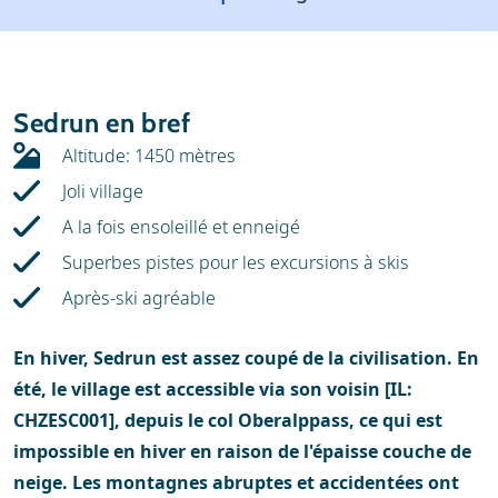
Météo
Location
Avis
Écoles de ski
Sedrun en bref
Location de ski
Altitude: 1450 mètres
Joli village
A la fois ensoleillé et enneigé
Superbes pistes pour les excursions à skis
Après-ski agréable
En hiver, Sedrun est assez coupé de la civilisation. En
été, le village est accessible via son voisin [IL:
CHZESC001], depuis le col Oberalppass, ce qui est
impossible en hiver en raison de l'épaisse couche de
neige. Les montagnes abruptes et accidentées ont