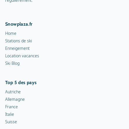
régulièrement.
Nom de la mascotte
Snowli
Cour de squash
Snowplaza.fr
Sentiers de randonnée
6 km
Home
Cortèges aux flambeaux
Stations de ski
Enneigement
Patinoire intérieure
Location vacances
Ski Blog
Patinoire
Curling
Top 5 des pays
Snowrafting
Autriche
Allemagne
Traîneau à chiens
France
Italie
Motoneiges
Suisse
Piste de luge