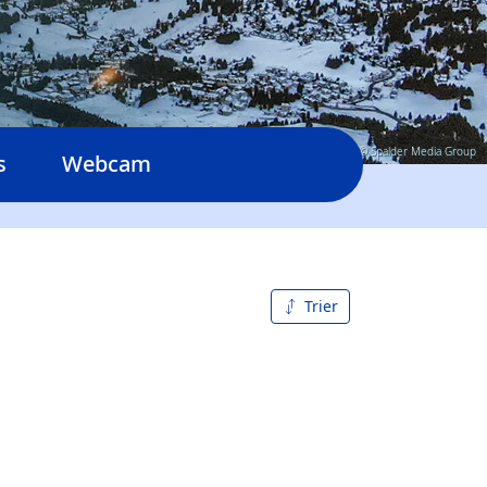
© Spalder Media Group
s
Webcam
Trier
De A à
Z
Z à A