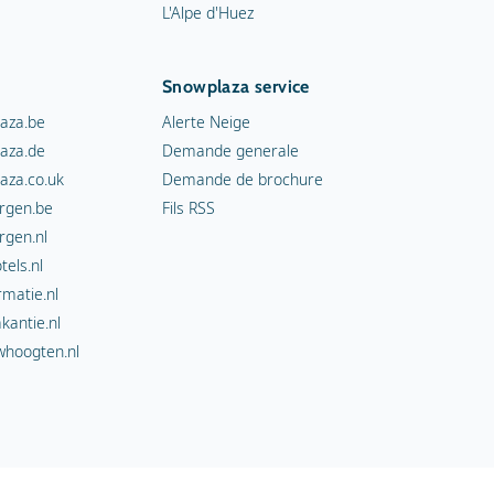
L'Alpe d'Huez
Snowplaza service
aza.be
Alerte Neige
aza.de
Demande generale
aza.co.uk
Demande de brochure
rgen.be
Fils RSS
rgen.nl
els.nl
rmatie.nl
kantie.nl
hoogten.nl