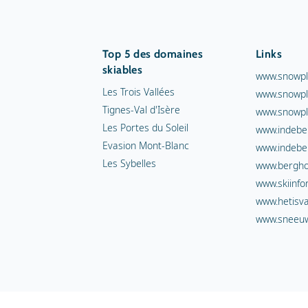
Top 5 des domaines
Links
skiables
www.snowpl
Les Trois Vallées
www.snowpl
Tignes-Val d'Isère
www.snowpl
Les Portes du Soleil
www.indebe
Evasion Mont-Blanc
www.indebe
Les Sybelles
www.berghot
www.skiinfo
www.hetisva
www.sneeuw