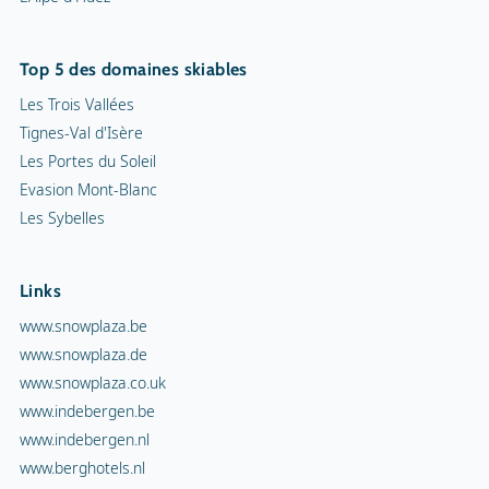
Top 5 des domaines skiables
Les Trois Vallées
Tignes-Val d'Isère
Les Portes du Soleil
Evasion Mont-Blanc
Les Sybelles
Links
www.snowplaza.be
www.snowplaza.de
www.snowplaza.co.uk
www.indebergen.be
www.indebergen.nl
www.berghotels.nl
www.skiinformatie.nl
www.hetisvakantie.nl