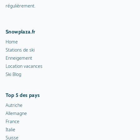
Nom de la mascotte
Schöni
Tennis en salle
régulièrement.
Cour de squash
Snowplaza.fr
Sentiers de randonnée
Home
Cortèges aux flambeaux
Stations de ski
Enneigement
Patinoire intérieure
Location vacances
Ski Blog
Patinoire
Curling
Top 5 des pays
Snowrafting
Autriche
Allemagne
Traîneau à chiens
France
Italie
Motoneiges
Suisse