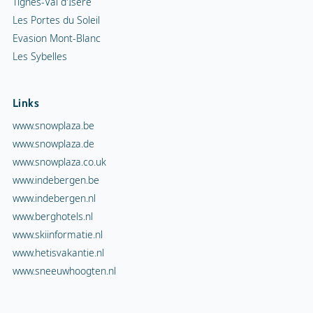
Tignes-Val d'Isère
Les Portes du Soleil
Evasion Mont-Blanc
Les Sybelles
Links
www.snowplaza.be
www.snowplaza.de
www.snowplaza.co.uk
www.indebergen.be
www.indebergen.nl
www.berghotels.nl
www.skiinformatie.nl
www.hetisvakantie.nl
www.sneeuwhoogten.nl