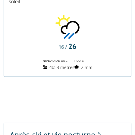
soleil
26
16 /
NIVEAU DE GEL
PLUIE
4053 mètres
2 mm
Après-ski et vie nocturne à