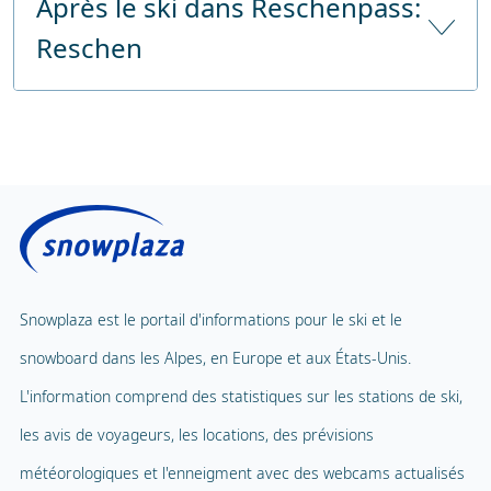
Après le ski dans Reschenpass:
Garde d'enfants à partir de
36 mois
l'autoroute
voiture
Reschen
Nombre d'heures de garde d'enfants
6 heures par jour
Prix sans déjeuner
Sauna public
Prix avec déjeuner
Centre de fitness
Carrousel pour enfants
Solarium public
Tapis volant
Massage
Téléphérique pour enfants
1
Spa et bien-être
Snowplaza est le portail d'informations pour le ski et le
Parc d'aventure
snowboard dans les Alpes, en Europe et aux États-Unis.
Piscine intérieure
Terrain de jeux
L'information comprend des statistiques sur les stations de ski,
Ballade en ballon
les avis de voyageurs, les locations, des prévisions
Mascotte
Parapente
météorologiques et l'enneigment avec des webcams actualisés